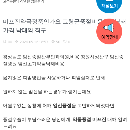
고객분들의 리얼한 방문후기
미프진약국정품인가요 고령군중절비용약물낙태
가격 낙­태약 직구
00
2026-05-16 18:53
50
0
경상남도 임신중절산부인과의원,비용 창원시성산구 임신중
절병원 임신초기약물낙­태비용
옳지않은 피임방법을 사용하거나 피임실패로 인해
원하지 않는 임신을 하는경우가 생기는데요
어쩔수없는 상황에 처해
임신중절
을 고민하게되었다면
중절수술이 부담스러운 당신에게
약물중절 미프진
대해 알려
드려요