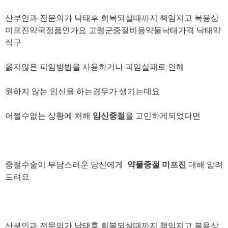
산부인과 전문의가 낙태후 회복되실때까지 책임지고 복용상
미프진약국정품인가요 고령군중절비용약물낙태가격 낙­태약
직구
옳지않은 피임방법을 사용하거나 피임실패로 인해
원하지 않는 임신을 하는경우가 생기는데요
어쩔수없는 상황에 처해
임신중절
을 고민하게되었다면
중절수술이 부담스러운 당신에게
약물중절 미프진
대해 알려
드려요
산부인과 전문의가 낙태후 회복되실때까지 책임지고 복용상