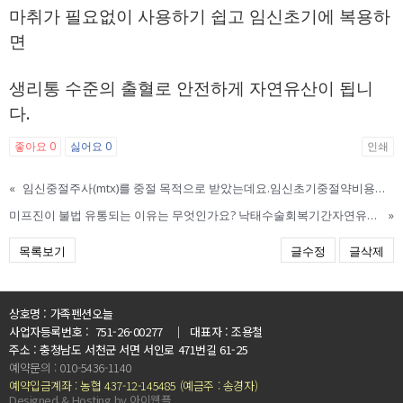
마취가 필요없이 사용하기 쉽고 임신초기에 복용하
면
생리통 수준의 출혈로 안전하게 자연유산이 됩니
다.
좋아요
0
싫어요
0
인쇄
«
임신중절주사(mtx)를 중절 목적으로 받았는데요.임신초기중절약비용및효능
미프진이 불법 유통되는 이유는 무엇인가요? 낙태수술회복기간자연유산유도제복용후 낙태흔적,안전성
»
목록보기
글수정
글삭제
상호명 : 가족펜션오늘
사업자등록번호 : 751-26-00277 ｜ 대표자 : 조용철
주소 : 충청남도 서천군 서면 서인로 471번길 61-25
예약문의 : 010-5436-1140
예약입금계좌 : 농협 437-12-145485 (예금주 : 송경자)
Designed & Hosting by 아이웹플