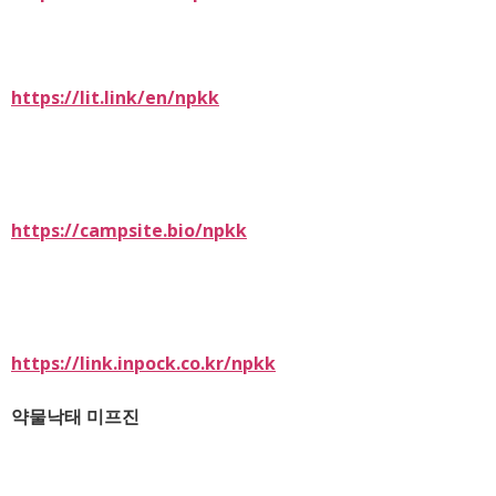
https://lit.link/en/npkk
https://campsite.bio/npkk
https://link.inpock.co.kr/npkk
약물낙태 미프진